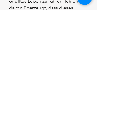
erfülltes Leben zu führen. Ich bin
davon überzeugt, dass dieses
Konzept ein großer Erfolg sein wird
und vielen Menschen helfen wird,
ihre Vitalität zu erhalten und zu
verbessern. Dieses Konzept
berücksichtigt individuelle
Bedürfnisse und funktioniert auf der
Grundlage eines
maßgeschneiderten Plans, der
persönlich angepasst ist.